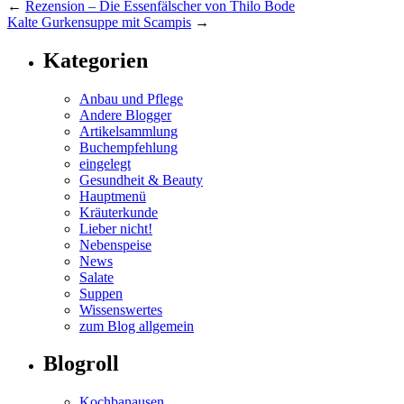
←
Rezension – Die Essenfälscher von Thilo Bode
Kalte Gurkensuppe mit Scampis
→
Kategorien
Anbau und Pflege
Andere Blogger
Artikelsammlung
Buchempfehlung
eingelegt
Gesundheit & Beauty
Hauptmenü
Kräuterkunde
Lieber nicht!
Nebenspeise
News
Salate
Suppen
Wissenswertes
zum Blog allgemein
Blogroll
Kochbanausen