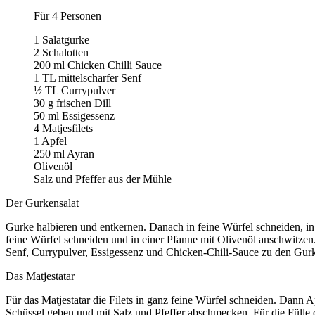
Für 4 Personen
1 Salatgurke
2 Schalotten
200 ml Chicken Chilli Sauce
1 TL mittelscharfer Senf
½ TL Currypulver
30 g frischen Dill
50 ml Essigessenz
4 Matjesfilets
1 Apfel
250 ml Ayran
Olivenöl
Salz und Pfeffer aus der Mühle
Der Gurkensalat
Gurke halbieren und entkernen. Danach in feine Würfel schneiden, in 
feine Würfel schneiden und in einer Pfanne mit Olivenöl anschwitzen.
Senf, Currypulver, Essigessenz und Chicken-Chili-Sauce zu den Gurk
Das Matjestatar
Für das Matjestatar die Filets in ganz feine Würfel schneiden. Dann 
Schüssel geben und mit Salz und Pfeffer abschmecken. Für die Fülle