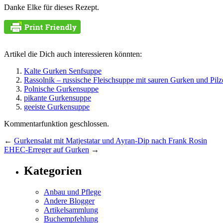
Danke Elke für dieses Rezept.
Artikel die Dich auch interessieren könnten:
Kalte Gurken Senfsuppe
Rassolnik – russische Fleischsuppe mit sauren Gurken und Pilz
Polnische Gurkensuppe
pikante Gurkensuppe
geeiste Gurkensuppe
Kommentarfunktion geschlossen.
←
Gurkensalat mit Matjestatar und Ayran-Dip nach Frank Rosin
EHEC-Erreger auf Gurken
→
Kategorien
Anbau und Pflege
Andere Blogger
Artikelsammlung
Buchempfehlung