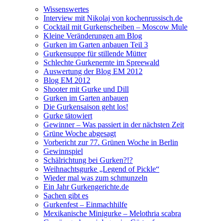
Wissenswertes
Interview mit Nikolaj von kochenrussisch.de
Cocktail mit Gurkenscheiben – Moscow Mule
Kleine Veränderungen am Blog
Gurken im Garten anbauen Teil 3
Gurkensuppe für stillende Mütter
Schlechte Gurkenernte im Spreewald
Auswertung der Blog EM 2012
Blog EM 2012
Shooter mit Gurke und Dill
Gurken im Garten anbauen
Die Gurkensaison geht los!
Gurke tätowiert
Gewinner – Was passiert in der nächsten Zeit
Grüne Woche abgesagt
Vorbericht zur 77. Grünen Woche in Berlin
Gewinnspiel
Schälrichtung bei Gurken?!?
Weihnachtsgurke „Legend of Pickle“
Wieder mal was zum schmunzeln
Ein Jahr Gurkengerichte.de
Sachen gibt es
Gurkenfest – Einmachhilfe
Mexikanische Minigurke – Melothria scabra